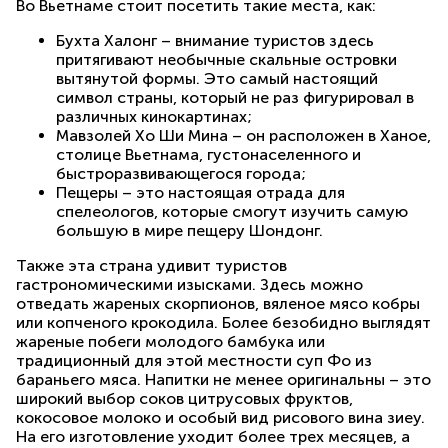
Во Вьетнаме стоит посетить такие места, как:
Бухта Халонг – внимание туристов здесь
притягивают необычные скальные островки
вытянутой формы. Это самый настоящий
символ страны, который не раз фигурировал в
различных кинокартинах;
Мавзолей Хо Ши Мина – он расположен в Ханое,
столице Вьетнама, густонаселенного и
быстроразвивающегося города;
Пещеры – это настоящая отрада для
спелеологов, которые смогут изучить самую
большую в мире пещеру Шондонг.
Также эта страна удивит туристов
гастрономическими изысками. Здесь можно
отведать жареных скорпионов, вяленое мясо кобры
или копченого крокодила. Более безобидно выглядят
жареные побеги молодого бамбука или
традиционный для этой местности суп Фо из
бараньего мяса. Напитки не менее оригинальны – это
широкий выбор соков цитрусовых фруктов,
кокосовое молоко и особый вид рисового вина зиеу.
На его изготовление уходит более трех месяцев, а