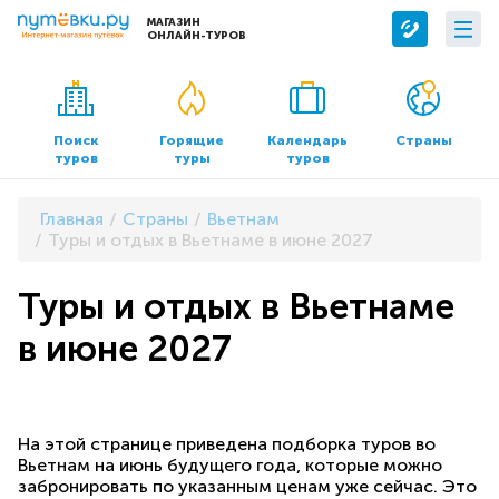
МАГАЗИН
ОНЛАЙН-ТУРОВ
Сервисы
О компании
Бронирование отелей
О нас
Поиск
Горящие
Календарь
Страны
туров
туры
туров
Трансфер
Контакты
Страхование
Команда
Главная
Страны
Вьетнам
Документы и реквизиты
Туры и отдых в Вьетнаме в июне 2027
Офисы продаж
Туры и отдых в Вьетнаме
в июне 2027
На этой странице приведена подборка туров во
Вьетнам на июнь будущего года, которые можно
забронировать по указанным ценам уже сейчас. Это