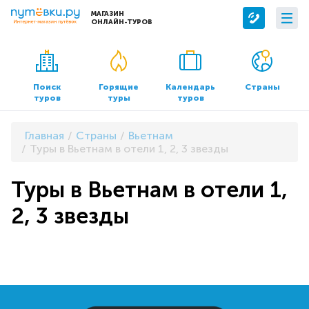
МАГАЗИН
ОНЛАЙН-ТУРОВ
Сервисы
О компании
Бронирование отелей
О нас
Поиск
Горящие
Календарь
Страны
туров
туры
туров
Трансфер
Контакты
Страхование
Команда
Главная
Страны
Вьетнам
Документы и реквизиты
Туры в Вьетнам в отели 1, 2, 3 звезды
Офисы продаж
Туры в Вьетнам в отели 1,
2, 3 звезды