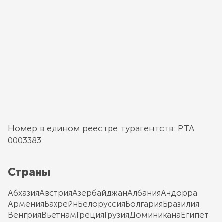
Номер в едином реестре турагентств: РТА
0003383
Страны
Абхазия
Австрия
Азербайджан
Албания
Андорра
Армения
Бахрейн
Белоруссия
Болгария
Бразилия
Венгрия
Вьетнам
Греция
Грузия
Доминикана
Египет