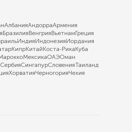
ан
Албания
Андорра
Армения
я
Бразилия
Венгрия
Вьетнам
Греция
зраиль
Индия
Индонезия
Иордания
атар
Кипр
Китай
Коста-Рика
Куба
Марокко
Мексика
ОАЭ
Оман
ы
Сербия
Сингапур
Словения
Таиланд
ция
Хорватия
Черногория
Чехия