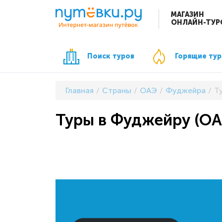
МАГАЗИН
ОНЛАЙН-ТУР
Поиск туров
Горящие ту
Главная
Страны
ОАЭ
Фуджейра
Т
Туры в Фуджейру (ОА