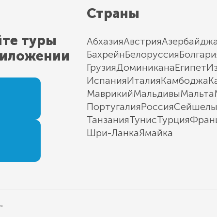
Страны
йте туры
Абхазия
Австрия
Азербайдж
риложении
Бахрейн
Белоруссия
Болгари
Грузия
Доминикана
Египет
И
Испания
Италия
Камбоджа
К
Маврикий
Мальдивы
Мальта
Португалия
Россия
Сейшел
Танзания
Тунис
Турция
Фран
Шри-Ланка
Ямайка
"