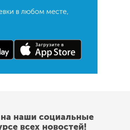
евки в любом месте,
 на наши социальные
урсе всех новостей!