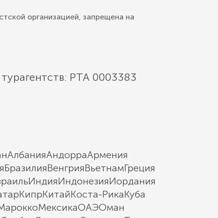
стской организацией, запрещена на
 турагентств: РТА 0003383
ан
Албания
Андорра
Армения
я
Бразилия
Венгрия
Вьетнам
Греция
зраиль
Индия
Индонезия
Иордания
атар
Кипр
Китай
Коста-Рика
Куба
Марокко
Мексика
ОАЭ
Оман