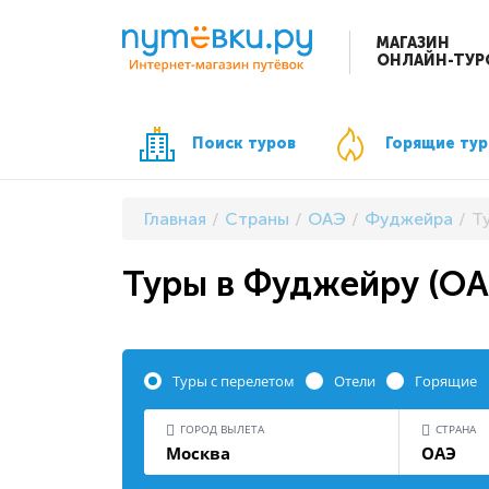
МАГАЗИН
ОНЛАЙН-ТУР
Поиск туров
Горящие ту
Главная
Страны
ОАЭ
Фуджейра
Т
Туры в Фуджейру (ОАЭ
Туры с перелетом
Отели
Горящие
ГОРОД ВЫЛЕТА
СТРАНА
Москва
ОАЭ