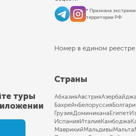
* Признана экстреми
территории РФ
Номер в едином реестре
Страны
йте туры
Абхазия
Австрия
Азербайдж
риложении
Бахрейн
Белоруссия
Болгари
Грузия
Доминикана
Египет
И
Испания
Италия
Камбоджа
К
Маврикий
Мальдивы
Мальта