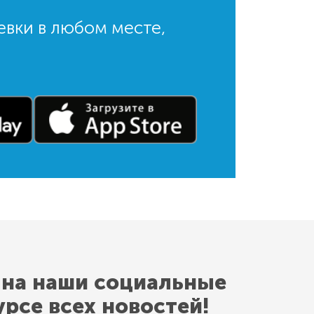
евки в любом месте,
 на наши социальные
урсе всех новостей!