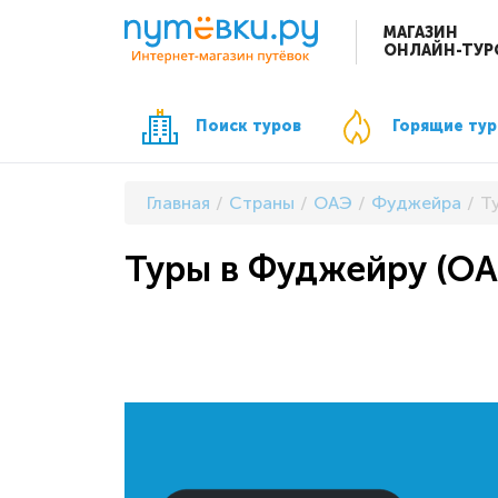
МАГАЗИН
ОНЛАЙН-ТУР
Поиск туров
Горящие ту
Главная
Страны
ОАЭ
Фуджейра
Т
Туры в Фуджейру (ОАЭ