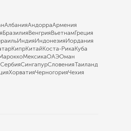
ан
Албания
Андорра
Армения
я
Бразилия
Венгрия
Вьетнам
Греция
зраиль
Индия
Индонезия
Иордания
атар
Кипр
Китай
Коста-Рика
Куба
Марокко
Мексика
ОАЭ
Оман
ы
Сербия
Сингапур
Словения
Таиланд
ция
Хорватия
Черногория
Чехия