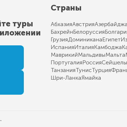
Страны
йте туры
Абхазия
Австрия
Азербайдж
риложении
Бахрейн
Белоруссия
Болгари
Грузия
Доминикана
Египет
И
Испания
Италия
Камбоджа
К
Маврикий
Мальдивы
Мальта
Португалия
Россия
Сейшел
Танзания
Тунис
Турция
Фран
Шри-Ланка
Ямайка
"