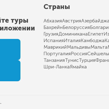
Страны
йте туры
Абхазия
Австрия
Азербайдж
риложении
Бахрейн
Белоруссия
Болгари
Грузия
Доминикана
Египет
И
Испания
Италия
Камбоджа
К
Маврикий
Мальдивы
Мальта
Португалия
Россия
Сейшел
Танзания
Тунис
Турция
Фран
Шри-Ланка
Ямайка
"