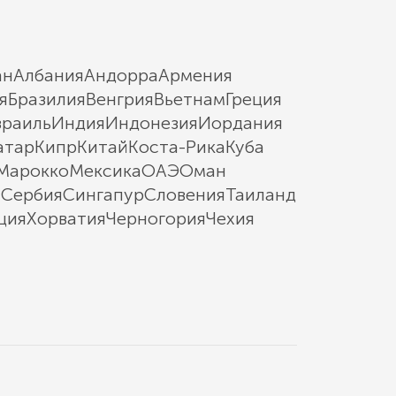
ан
Албания
Андорра
Армения
я
Бразилия
Венгрия
Вьетнам
Греция
зраиль
Индия
Индонезия
Иордания
атар
Кипр
Китай
Коста-Рика
Куба
Марокко
Мексика
ОАЭ
Оман
ы
Сербия
Сингапур
Словения
Таиланд
ция
Хорватия
Черногория
Чехия