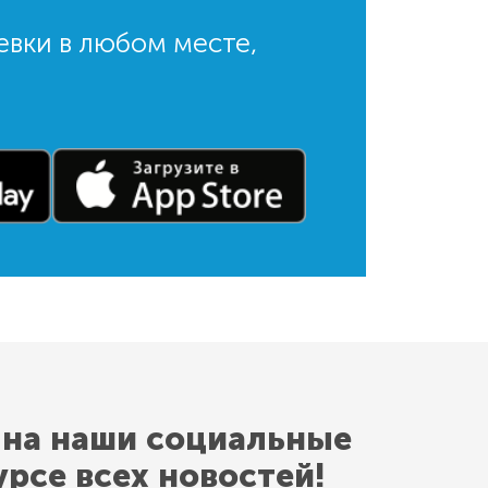
евки в любом месте,
 на наши социальные
урсе всех новостей!