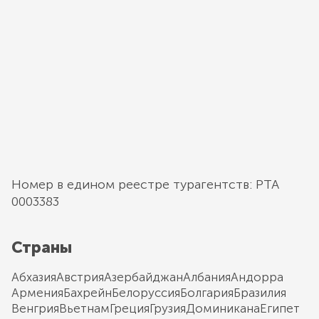
Номер в едином реестре турагентств: РТА
0003383
Страны
Абхазия
Австрия
Азербайджан
Албания
Андорра
Армения
Бахрейн
Белоруссия
Болгария
Бразилия
Венгрия
Вьетнам
Греция
Грузия
Доминикана
Египет