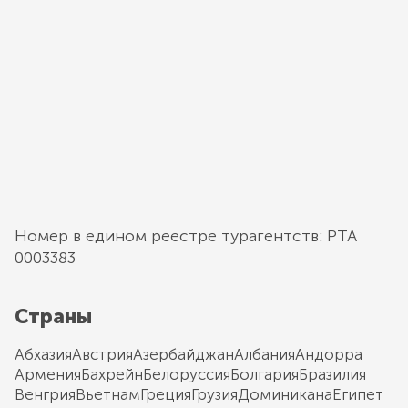
Номер в едином реестре турагентств: РТА
0003383
Страны
Абхазия
Австрия
Азербайджан
Албания
Андорра
Армения
Бахрейн
Белоруссия
Болгария
Бразилия
Венгрия
Вьетнам
Греция
Грузия
Доминикана
Египет