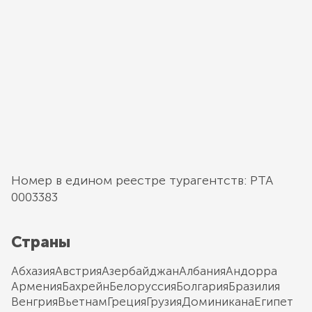
Номер в едином реестре турагентств: РТА
0003383
Страны
Абхазия
Австрия
Азербайджан
Албания
Андорра
Армения
Бахрейн
Белоруссия
Болгария
Бразилия
Венгрия
Вьетнам
Греция
Грузия
Доминикана
Египет