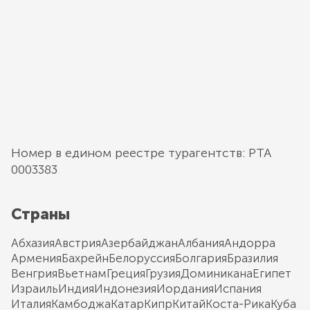
Номер в едином реестре турагентств: РТА
0003383
Страны
Абхазия
Австрия
Азербайджан
Албания
Андорра
Армения
Бахрейн
Белоруссия
Болгария
Бразилия
Венгрия
Вьетнам
Греция
Грузия
Доминикана
Египет
Израиль
Индия
Индонезия
Иордания
Испания
Италия
Камбоджа
Катар
Кипр
Китай
Коста-Рика
Куба