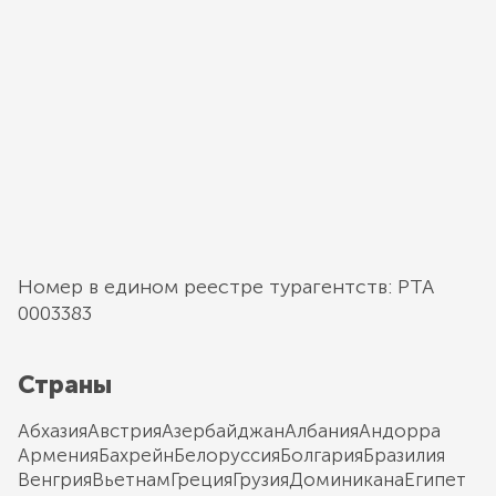
Номер в едином реестре турагентств: РТА
0003383
Страны
Абхазия
Австрия
Азербайджан
Албания
Андорра
Армения
Бахрейн
Белоруссия
Болгария
Бразилия
Венгрия
Вьетнам
Греция
Грузия
Доминикана
Египет