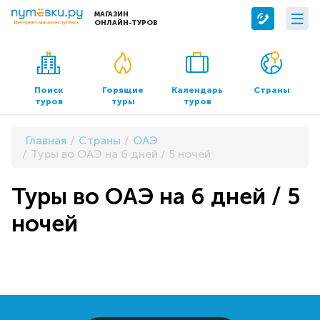
МАГАЗИН
ОНЛАЙН-ТУРОВ
Сервисы
О компании
Бронирование отелей
О нас
Поиск
Горящие
Календарь
Страны
туров
туры
туров
Трансфер
Контакты
Страхование
Команда
Главная
Страны
ОАЭ
Документы и реквизиты
Туры во ОАЭ на 6 дней / 5 ночей
Офисы продаж
Туры во ОАЭ на 6 дней / 5
ночей