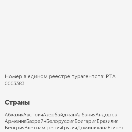
Номер в едином реестре турагентств: РТА
0003383
Страны
Абхазия
Австрия
Азербайджан
Албания
Андорра
Армения
Бахрейн
Белоруссия
Болгария
Бразилия
Венгрия
Вьетнам
Греция
Грузия
Доминикана
Египет