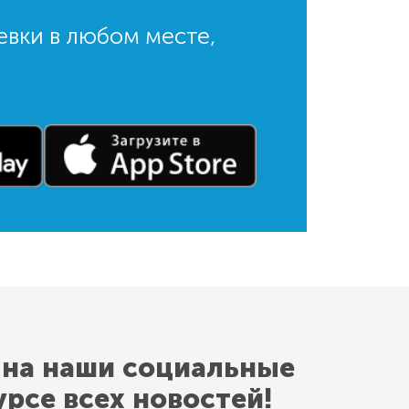
евки в любом месте,
 на наши социальные
урсе всех новостей!