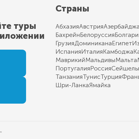
Страны
йте туры
Абхазия
Австрия
Азербайдж
риложении
Бахрейн
Белоруссия
Болгари
Грузия
Доминикана
Египет
И
Испания
Италия
Камбоджа
К
Маврикий
Мальдивы
Мальта
Португалия
Россия
Сейшел
Танзания
Тунис
Турция
Фран
Шри-Ланка
Ямайка
"