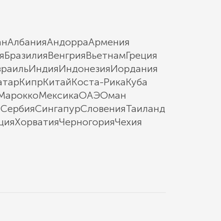
ан
Албания
Андорра
Армения
я
Бразилия
Венгрия
Вьетнам
Греция
зраиль
Индия
Индонезия
Иордания
атар
Кипр
Китай
Коста-Рика
Куба
Марокко
Мексика
ОАЭ
Оман
ы
Сербия
Сингапур
Словения
Таиланд
ция
Хорватия
Черногория
Чехия