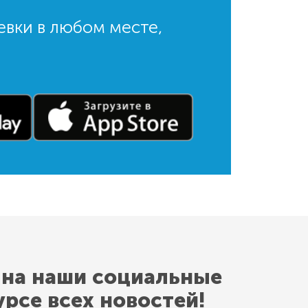
евки в любом месте,
 на наши социальные
урсе всех новостей!