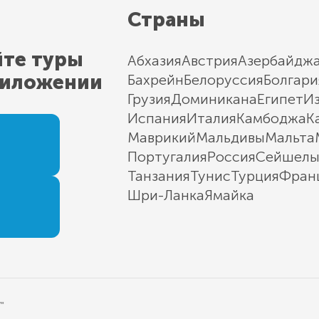
Страны
йте туры
Абхазия
Австрия
Азербайдж
риложении
Бахрейн
Белоруссия
Болгари
Грузия
Доминикана
Египет
И
Испания
Италия
Камбоджа
К
Маврикий
Мальдивы
Мальта
Португалия
Россия
Сейшел
Танзания
Тунис
Турция
Фран
Шри-Ланка
Ямайка
"