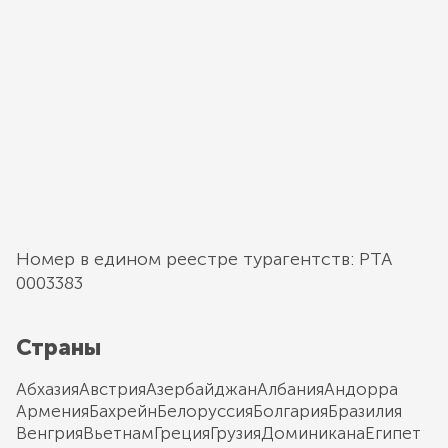
Номер в едином реестре турагентств: РТА
0003383
Страны
Абхазия
Австрия
Азербайджан
Албания
Андорра
Армения
Бахрейн
Белоруссия
Болгария
Бразилия
Венгрия
Вьетнам
Греция
Грузия
Доминикана
Египет