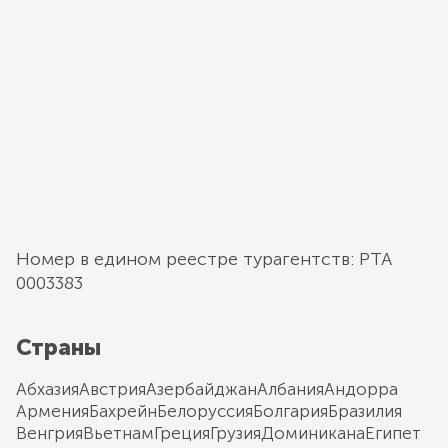
Номер в едином реестре турагентств: РТА
0003383
Страны
Абхазия
Австрия
Азербайджан
Албания
Андорра
Армения
Бахрейн
Белоруссия
Болгария
Бразилия
Венгрия
Вьетнам
Греция
Грузия
Доминикана
Египет