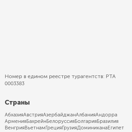
Номер в едином реестре турагентств: РТА
0003383
Страны
Абхазия
Австрия
Азербайджан
Албания
Андорра
Армения
Бахрейн
Белоруссия
Болгария
Бразилия
Венгрия
Вьетнам
Греция
Грузия
Доминикана
Египет