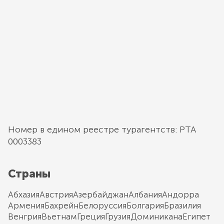
Номер в едином реестре турагентств: РТА
0003383
Страны
Абхазия
Австрия
Азербайджан
Албания
Андорра
Армения
Бахрейн
Белоруссия
Болгария
Бразилия
Венгрия
Вьетнам
Греция
Грузия
Доминикана
Египет