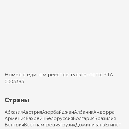
Номер в едином реестре турагентств: РТА
0003383
Страны
Абхазия
Австрия
Азербайджан
Албания
Андорра
Армения
Бахрейн
Белоруссия
Болгария
Бразилия
Венгрия
Вьетнам
Греция
Грузия
Доминикана
Египет