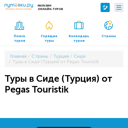
МАГАЗИН
ОНЛАЙН-ТУРОВ
Сервисы
О компании
Бронирование отелей
О нас
Поиск
Горящие
Календарь
Страны
туров
туры
туров
Трансфер
Контакты
Страхование
Команда
Главная
Страны
Турция
Сиде
Документы и реквизиты
Туры в Сиде (Турция) от Pegas Touristik
Офисы продаж
Туры в Сиде (Турция) от
Pegas Touristik