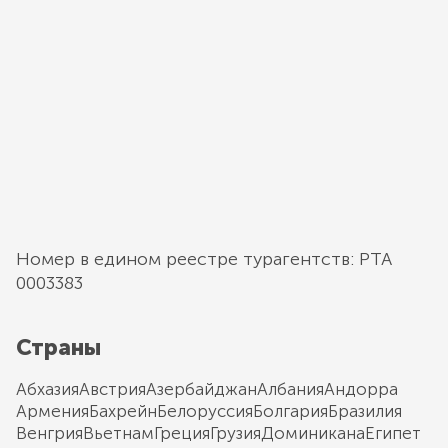
Номер в едином реестре турагентств: РТА
0003383
Страны
Абхазия
Австрия
Азербайджан
Албания
Андорра
Армения
Бахрейн
Белоруссия
Болгария
Бразилия
Венгрия
Вьетнам
Греция
Грузия
Доминикана
Египет