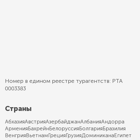
Номер в едином реестре турагентств: РТА
0003383
Страны
Абхазия
Австрия
Азербайджан
Албания
Андорра
Армения
Бахрейн
Белоруссия
Болгария
Бразилия
Венгрия
Вьетнам
Греция
Грузия
Доминикана
Египет