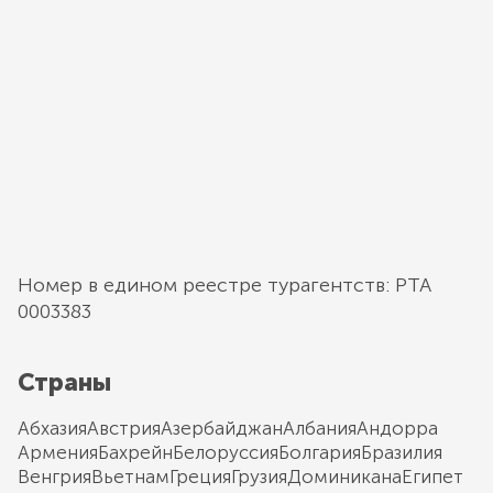
Номер в едином реестре турагентств: РТА
0003383
Страны
Абхазия
Австрия
Азербайджан
Албания
Андорра
Армения
Бахрейн
Белоруссия
Болгария
Бразилия
Венгрия
Вьетнам
Греция
Грузия
Доминикана
Египет