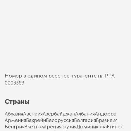
Номер в едином реестре турагентств: РТА
0003383
Страны
Абхазия
Австрия
Азербайджан
Албания
Андорра
Армения
Бахрейн
Белоруссия
Болгария
Бразилия
Венгрия
Вьетнам
Греция
Грузия
Доминикана
Египет