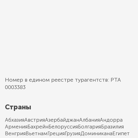
Номер в едином реестре турагентств: РТА
0003383
Страны
Абхазия
Австрия
Азербайджан
Албания
Андорра
Армения
Бахрейн
Белоруссия
Болгария
Бразилия
Венгрия
Вьетнам
Греция
Грузия
Доминикана
Египет