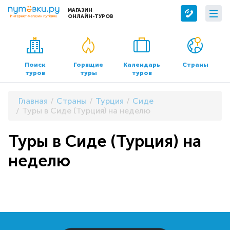
МАГАЗИН
ОНЛАЙН-ТУРОВ
Сервисы
О компании
Бронирование отелей
О нас
Поиск
Горящие
Календарь
Страны
туров
туры
туров
Трансфер
Контакты
Страхование
Команда
Главная
Страны
Турция
Сиде
Документы и реквизиты
Туры в Сиде (Турция) на неделю
Офисы продаж
Туры в Сиде (Турция) на
неделю