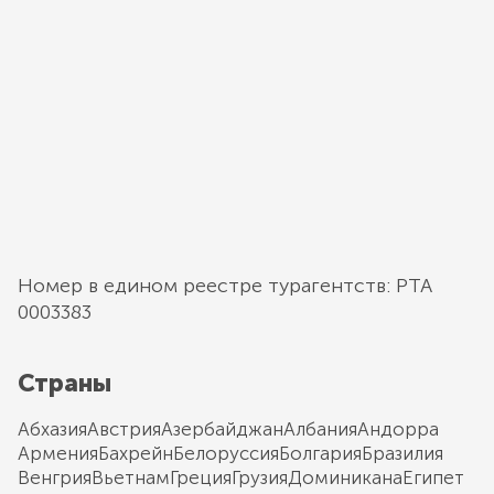
Номер в едином реестре турагентств: РТА
0003383
Страны
Абхазия
Австрия
Азербайджан
Албания
Андорра
Армения
Бахрейн
Белоруссия
Болгария
Бразилия
Венгрия
Вьетнам
Греция
Грузия
Доминикана
Египет