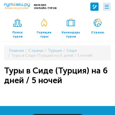
МАГАЗИН
ОНЛАЙН-ТУРОВ
Сервисы
О компании
Бронирование отелей
О нас
Поиск
Горящие
Календарь
Страны
туров
туры
туров
Трансфер
Контакты
Страхование
Команда
Главная
Страны
Турция
Сиде
Документы и реквизиты
Туры в Сиде (Турция) на 6 дней / 5 ночей
Офисы продаж
Туры в Сиде (Турция) на 6
дней / 5 ночей