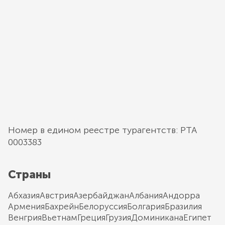
Номер в едином реестре турагентств: РТА
0003383
Страны
Абхазия
Австрия
Азербайджан
Албания
Андорра
Армения
Бахрейн
Белоруссия
Болгария
Бразилия
Венгрия
Вьетнам
Греция
Грузия
Доминикана
Египет