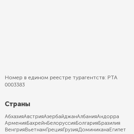
Номер в едином реестре турагентств: РТА
0003383
Страны
Абхазия
Австрия
Азербайджан
Албания
Андорра
Армения
Бахрейн
Белоруссия
Болгария
Бразилия
Венгрия
Вьетнам
Греция
Грузия
Доминикана
Египет