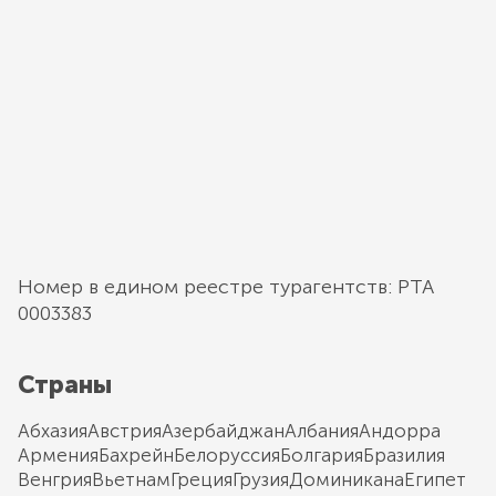
Номер в едином реестре турагентств: РТА
0003383
Страны
Абхазия
Австрия
Азербайджан
Албания
Андорра
Армения
Бахрейн
Белоруссия
Болгария
Бразилия
Венгрия
Вьетнам
Греция
Грузия
Доминикана
Египет