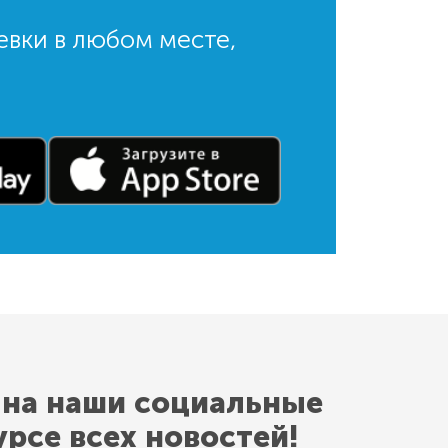
евки в любом месте,
 на наши социальные
урсе всех новостей!