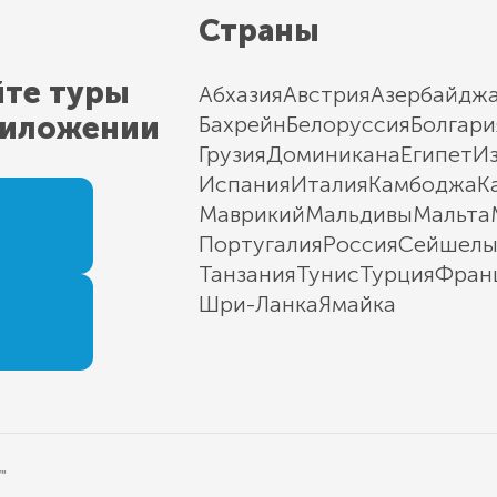
Страны
йте туры
Абхазия
Австрия
Азербайдж
риложении
Бахрейн
Белоруссия
Болгари
Грузия
Доминикана
Египет
И
Испания
Италия
Камбоджа
К
Маврикий
Мальдивы
Мальта
Португалия
Россия
Сейшел
Танзания
Тунис
Турция
Фран
Шри-Ланка
Ямайка
"