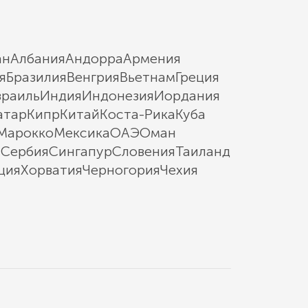
ан
Албания
Андорра
Армения
я
Бразилия
Венгрия
Вьетнам
Греция
зраиль
Индия
Индонезия
Иордания
атар
Кипр
Китай
Коста-Рика
Куба
Марокко
Мексика
ОАЭ
Оман
ы
Сербия
Сингапур
Словения
Таиланд
ция
Хорватия
Черногория
Чехия