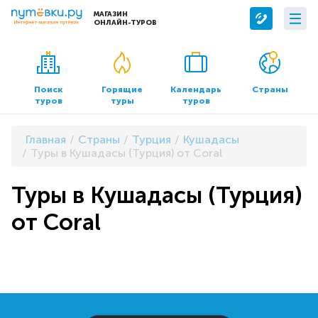
МАГАЗИН
ОНЛАЙН-ТУРОВ
Сервисы
О компании
Бронирование отелей
О нас
Поиск
Горящие
Календарь
Страны
туров
туры
туров
Трансфер
Контакты
Страхование
Команда
Главная
Страны
Турция
Кушадасы
Документы и реквизиты
Туры в Кушадасы (Турция) от Coral
Офисы продаж
Туры в Кушадасы (Турция)
от Coral