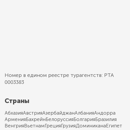
Номер в едином реестре турагентств: РТА
0003383
Страны
Абхазия
Австрия
Азербайджан
Албания
Андорра
Армения
Бахрейн
Белоруссия
Болгария
Бразилия
Венгрия
Вьетнам
Греция
Грузия
Доминикана
Египет