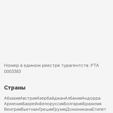
Номер в едином реестре турагентств: РТА
0003383
Страны
Абхазия
Австрия
Азербайджан
Албания
Андорра
Армения
Бахрейн
Белоруссия
Болгария
Бразилия
Венгрия
Вьетнам
Греция
Грузия
Доминикана
Египет