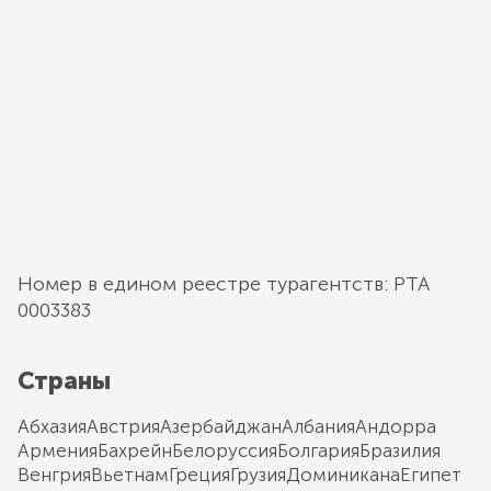
Номер в едином реестре турагентств: РТА
0003383
Страны
Абхазия
Австрия
Азербайджан
Албания
Андорра
Армения
Бахрейн
Белоруссия
Болгария
Бразилия
Венгрия
Вьетнам
Греция
Грузия
Доминикана
Египет