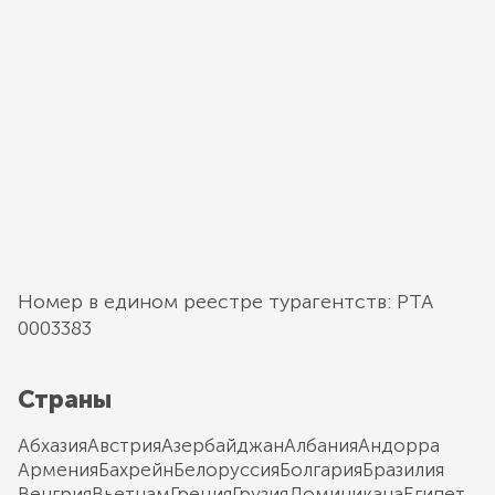
Номер в едином реестре турагентств: РТА
0003383
Страны
Абхазия
Австрия
Азербайджан
Албания
Андорра
Армения
Бахрейн
Белоруссия
Болгария
Бразилия
Венгрия
Вьетнам
Греция
Грузия
Доминикана
Египет