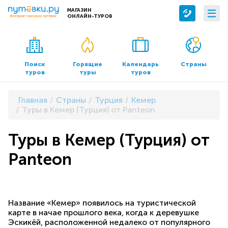
МАГАЗИН
ОНЛАЙН-ТУРОВ
Сервисы
О компании
Бронирование отелей
О нас
Поиск
Горящие
Календарь
Страны
туров
туры
туров
Трансфер
Контакты
Страхование
Команда
Главная
Страны
Турция
Кемер
Документы и реквизиты
Туры в Кемер (Турция) от Panteon
Офисы продаж
Туры в Кемер (Турция) от
Panteon
Название «Кемер» появилось на туристической
карте в начае прошлого века, когда к деревушке
Эскикёй, расположенной недалеко от популярного