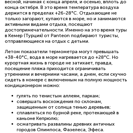
весной, начиная с конца апреля, и осенью, вплоть до
конца октября. В это время температура воздуха
держится в пределах +26-28°С. Отдыхающие не
только загорают, купаются в море, но и занимаются
активными видами отдыха, посещают
достопримечательности. Именно на это время туры
в Кемер (Турция) от Panteon подбирают туристы,
отправляющиеся на отдых с детьми.
Летом показатели термометра могут превышать
+38-40°С, вода в море нагревается до +28°С. Но
курортная жизнь в городе не затихает, правда,
посещение пляжа приходится ограничивать
утренними и вечерними часами, а днем, если скучно
сидеть в номере с включенным на полную мощность
кондиционером можно:
гулять по тенистым аллеям, паркам;
совершать восхождения по склонам,
защищенным от солнца тенью деревьев;
сплавляться по бурной реке, протекающей в
каньоне Кепрюлю;
осматривать развалины древних античных
городов Олимпоса, Фазелеса, Эфеса.