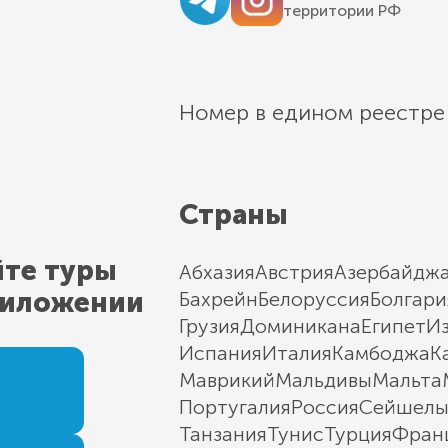
территории РФ
Номер в едином реестре
Страны
йте туры
Абхазия
Австрия
Азербайдж
риложении
Бахрейн
Белоруссия
Болгари
Грузия
Доминикана
Египет
И
Испания
Италия
Камбоджа
К
Маврикий
Мальдивы
Мальта
Португалия
Россия
Сейшел
Танзания
Тунис
Турция
Фран