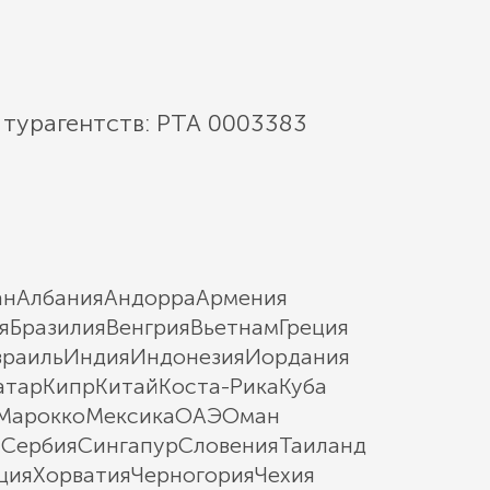
 турагентств: РТА 0003383
ан
Албания
Андорра
Армения
я
Бразилия
Венгрия
Вьетнам
Греция
зраиль
Индия
Индонезия
Иордания
атар
Кипр
Китай
Коста-Рика
Куба
Марокко
Мексика
ОАЭ
Оман
ы
Сербия
Сингапур
Словения
Таиланд
ция
Хорватия
Черногория
Чехия