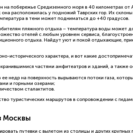
он на побережье Средиземного моря в 40 километрах от 
к она расположилась у подножий Таврских гор. Их склон
мпература в тени может подниматься до +40 градусов.
юбителям пляжного отдыха – температура воды может до
ножество отелей с любым уровнем сервиса, благоустроен
иционного отдыха. Найдут уют и покой отдыхающие, пр
рно-исторического характера, и вот какие достопримеч
охранившимися частями амфитеатров и зданий, а также 
з ее недр на поверхность вырываются потоки газа, котор
ами и горными озерами;
личеством сталактитов.
тво туристических маршрутов в сопровождении с гидами
з Москвы
ировать путевки с вылетом из столицы и других крупных