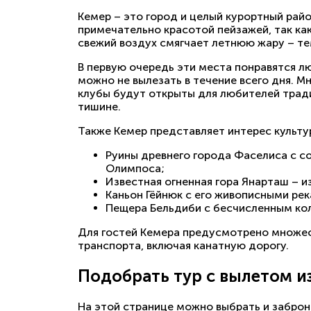
Кемер – это город и целый курортный рай
примечательно красотой пейзажей, так ка
свежий воздух смягчает летнюю жару – те
В первую очередь эти места понравятся л
можно не вылезать в течение всего дня. М
клубы будут открыты для любителей трад
тишине.
Также Кемер представляет интерес культу
Руины древнего города Фаселиса с с
Олимпоса;
Известная огненная гора Янарташ – и
Каньон Гёйнюк с его живописными рек
Пещера Бельдиби с бесчисленным ко
Для гостей Кемера предусмотрено множес
транспорта, включая канатную дорогу.
Подобрать тур с вылетом и
На этой странице можно выбрать и заброн