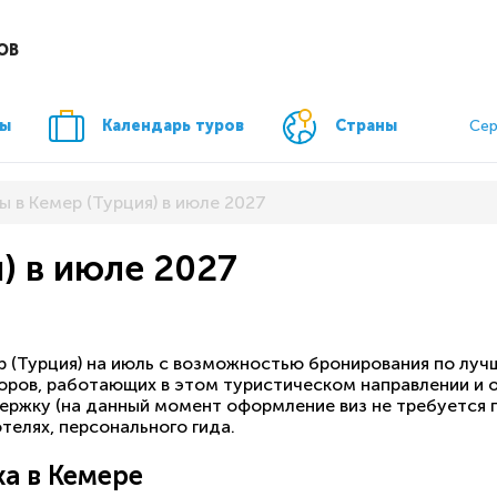
ОВ
ры
Календарь туров
Страны
Сер
ы в Кемер (Турция) в июле 2027
) в июле 2027
р (Турция) на июль с возможностью бронирования по луч
ров, работающих в этом туристическом направлении и о
ержку (на данный момент оформление виз не требуется 
отелях, персонального гида.
а в Кемере