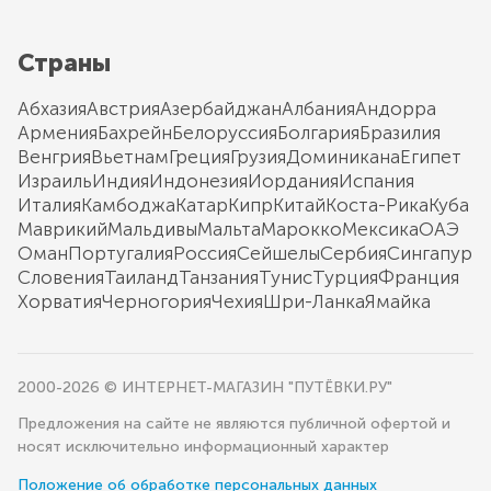
Страны
Абхазия
Австрия
Азербайджан
Албания
Андорра
Армения
Бахрейн
Белоруссия
Болгария
Бразилия
Венгрия
Вьетнам
Греция
Грузия
Доминикана
Египет
Израиль
Индия
Индонезия
Иордания
Испания
Италия
Камбоджа
Катар
Кипр
Китай
Коста-Рика
Куба
Маврикий
Мальдивы
Мальта
Марокко
Мексика
ОАЭ
Оман
Португалия
Россия
Сейшелы
Сербия
Сингапур
Словения
Таиланд
Танзания
Тунис
Турция
Франция
Хорватия
Черногория
Чехия
Шри-Ланка
Ямайка
2000-2026 © ИНТЕРНЕТ-МАГАЗИН "ПУТЁВКИ.РУ"
Предложения на сайте не являются публичной офертой и
носят исключительно информационный характер
Положение об обработке персональных данных