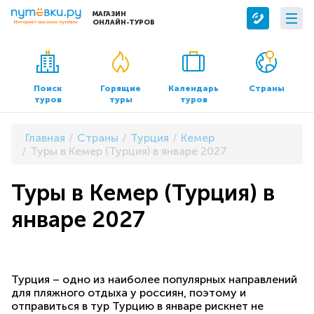
МАГАЗИН
ОНЛАЙН-ТУРОВ
Сервисы
О компании
Бронирование отелей
О нас
Поиск
Горящие
Календарь
Страны
туров
туры
туров
Трансфер
Контакты
Страхование
Команда
Главная
Страны
Турция
Кемер
Документы и реквизиты
Туры в Кемер (Турция) в январе 2027
Офисы продаж
Туры в Кемер (Турция) в
январе 2027
Турция – одно из наиболее популярных направлений
для пляжного отдыха у россиян, поэтому и
отправиться в тур Турцию в январе рискнет не