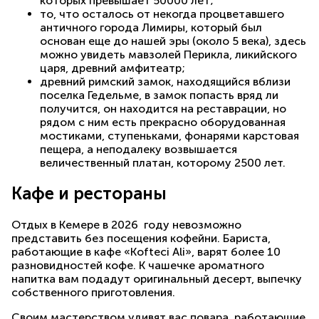
которых превышает 50000 лет;
то, что осталось от некогда процветавшего
античного города Лимиры, который был
основан еще до нашей эры (около 5 века), здесь
можно увидеть мавзолей Перикла, ликийского
царя, древний амфитеатр;
древний римский замок, находящийся вблизи
поселка Гедельме, в замок попасть вряд ли
получится, он находится на реставрации, но
рядом с ним есть прекрасно оборудованная
мостиками, ступеньками, фонарями карстовая
пещера, а неподалеку возвышается
величественный платан, которому 2500 лет.
Кафе и рестораны
Отдых в Кемере в 2026 году невозможно
представить без посещения кофейни. Бариста,
работающие в кафе «Kofteci Ali», варят более 10
разновидностей кофе. К чашечке ароматного
напитка вам подадут оригинальный десерт, выпечку
собственного приготовления.
Своим мастерством удивят вас повара, работающие