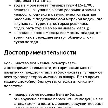
пределах +10-15ºС;
вода в море имеет температуру +15-17ºС,
решится на купание в этих условиях довольно
непросто, однако в отелях имеются крытые
бассейны с подогреваемой морской водой, где
и купаются туристы, которые решились
подобрать тур в Кемер на январь месяц;
в начале и конце месяца возможны осадки, в т
время как в середине января обычно стоит
сухая погода.
Достопримечательности
Большинство любителей осматривать
достопримечательности, исторические места,
памятники предпочитают забронировать путевку от
всех туроператоров именно на январь. В это время
можно спокойно, без суеты, спешки и толкотни
посетить:
пещеру возле поселка Бельдиби, где
обнаружена стоянка первобытных людей, на ее
стенах можно видеть древние рисунки, возраст