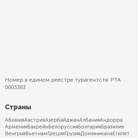
Номер в едином реестре турагентств: РТА
0003383
Страны
Абхазия
Австрия
Азербайджан
Албания
Андорра
Армения
Бахрейн
Белоруссия
Болгария
Бразилия
Венгрия
Вьетнам
Греция
Грузия
Доминикана
Египет