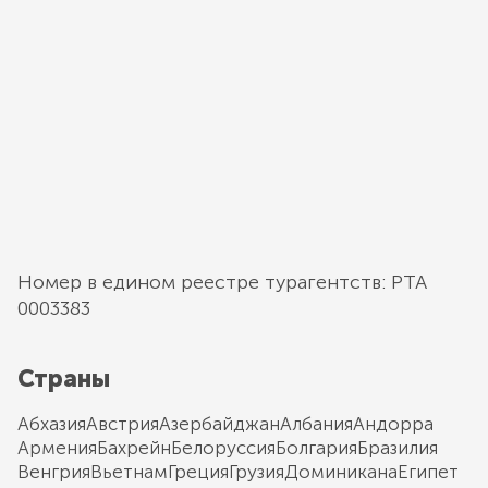
Номер в едином реестре турагентств: РТА
0003383
Страны
Абхазия
Австрия
Азербайджан
Албания
Андорра
Армения
Бахрейн
Белоруссия
Болгария
Бразилия
Венгрия
Вьетнам
Греция
Грузия
Доминикана
Египет