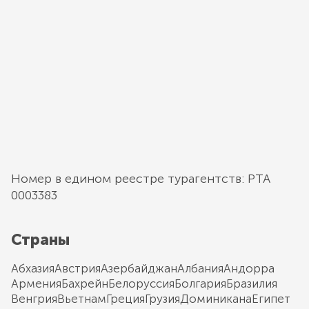
Номер в едином реестре турагентств: РТА
0003383
Страны
Абхазия
Австрия
Азербайджан
Албания
Андорра
Армения
Бахрейн
Белоруссия
Болгария
Бразилия
Венгрия
Вьетнам
Греция
Грузия
Доминикана
Египет