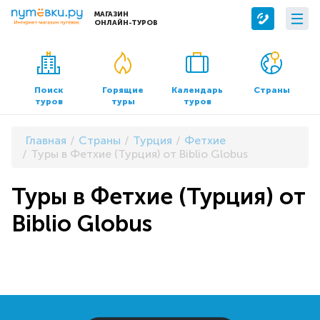
МАГАЗИН
ОНЛАЙН-ТУРОВ
Сервисы
О компании
Бронирование отелей
О нас
Поиск
Горящие
Календарь
Страны
туров
туры
туров
Трансфер
Контакты
Страхование
Команда
Главная
Страны
Турция
Фетхие
Документы и реквизиты
Туры в Фетхие (Турция) от Biblio Globus
Офисы продаж
Туры в Фетхие (Турция) от
Biblio Globus