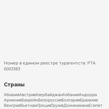
Номер в едином реестре турагентств: РТА
0003383
Страны
Абхазия
Австрия
Азербайджан
Албания
Андорра
Армения
Бахрейн
Белоруссия
Болгария
Бразилия
Венгрия
Вьетнам
Греция
Грузия
Доминикана
Египет