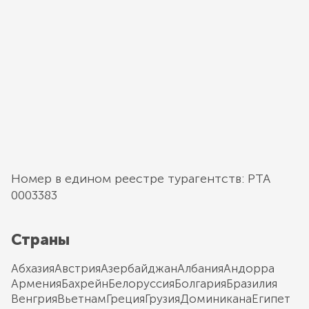
Номер в едином реестре турагентств: РТА
0003383
Страны
Абхазия
Австрия
Азербайджан
Албания
Андорра
Армения
Бахрейн
Белоруссия
Болгария
Бразилия
Венгрия
Вьетнам
Греция
Грузия
Доминикана
Египет