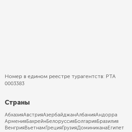
Номер в едином реестре турагентств: РТА
0003383
Страны
Абхазия
Австрия
Азербайджан
Албания
Андорра
Армения
Бахрейн
Белоруссия
Болгария
Бразилия
Венгрия
Вьетнам
Греция
Грузия
Доминикана
Египет