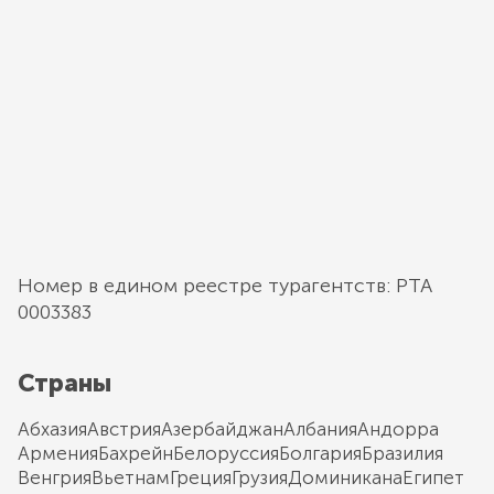
Номер в едином реестре турагентств: РТА
0003383
Страны
Абхазия
Австрия
Азербайджан
Албания
Андорра
Армения
Бахрейн
Белоруссия
Болгария
Бразилия
Венгрия
Вьетнам
Греция
Грузия
Доминикана
Египет