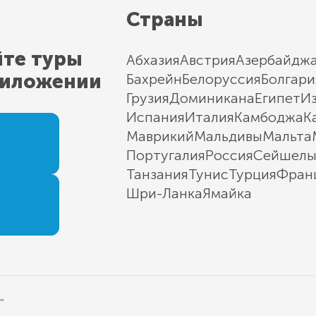
Страны
йте туры
Абхазия
Австрия
Азербайдж
риложении
Бахрейн
Белоруссия
Болгари
Грузия
Доминикана
Египет
И
Испания
Италия
Камбоджа
К
Маврикий
Мальдивы
Мальта
Португалия
Россия
Сейшел
Танзания
Тунис
Турция
Фран
Шри-Ланка
Ямайка
"