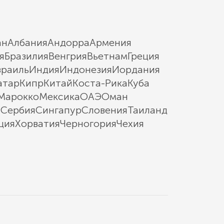
ан
Албания
Андорра
Армения
я
Бразилия
Венгрия
Вьетнам
Греция
зраиль
Индия
Индонезия
Иордания
атар
Кипр
Китай
Коста-Рика
Куба
Марокко
Мексика
ОАЭ
Оман
ы
Сербия
Сингапур
Словения
Таиланд
ция
Хорватия
Черногория
Чехия