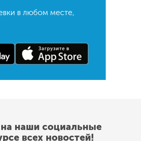
евки в любом месте,
 на наши социальные
урсе всех новостей!