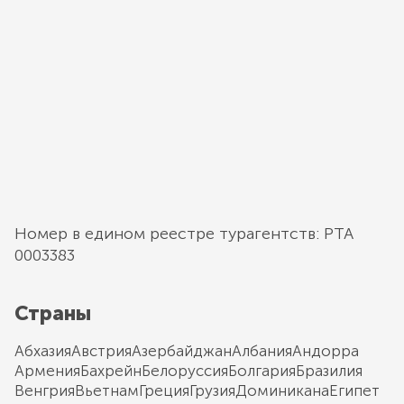
Номер в едином реестре турагентств: РТА
0003383
Страны
Абхазия
Австрия
Азербайджан
Албания
Андорра
Армения
Бахрейн
Белоруссия
Болгария
Бразилия
Венгрия
Вьетнам
Греция
Грузия
Доминикана
Египет