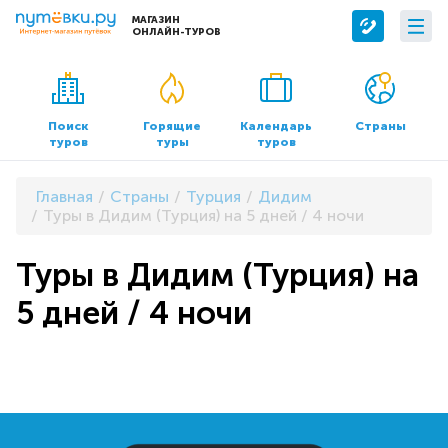
МАГАЗИН
ОНЛАЙН-ТУРОВ
Сервисы
О компании
Бронирование отелей
О нас
Поиск
Горящие
Календарь
Страны
туров
туры
туров
Трансфер
Контакты
Страхование
Команда
Главная
Страны
Турция
Дидим
Документы и реквизиты
Туры в Дидим (Турция) на 5 дней / 4 ночи
Офисы продаж
Туры в Дидим (Турция) на
5 дней / 4 ночи