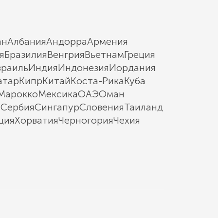
ан
Албания
Андорра
Армения
я
Бразилия
Венгрия
Вьетнам
Греция
зраиль
Индия
Индонезия
Иордания
атар
Кипр
Китай
Коста-Рика
Куба
Марокко
Мексика
ОАЭ
Оман
ы
Сербия
Сингапур
Словения
Таиланд
ция
Хорватия
Черногория
Чехия