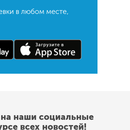
евки в любом месте,
 на наши социальные
урсе всех новостей!