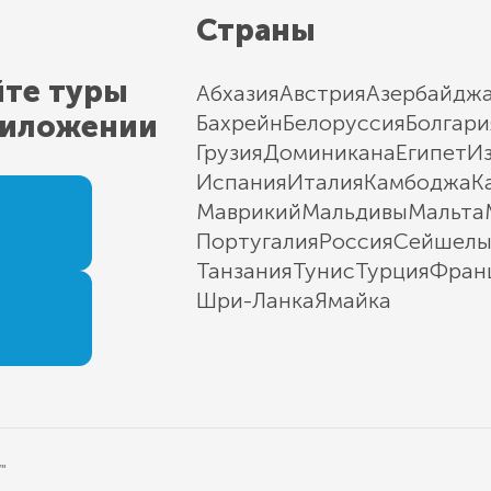
Страны
йте туры
Абхазия
Австрия
Азербайдж
риложении
Бахрейн
Белоруссия
Болгари
Грузия
Доминикана
Египет
И
Испания
Италия
Камбоджа
К
Маврикий
Мальдивы
Мальта
Португалия
Россия
Сейшел
Танзания
Тунис
Турция
Фран
Шри-Ланка
Ямайка
"