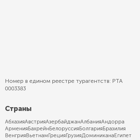
Номер в едином реестре турагентств: РТА
0003383
Страны
Абхазия
Австрия
Азербайджан
Албания
Андорра
Армения
Бахрейн
Белоруссия
Болгария
Бразилия
Венгрия
Вьетнам
Греция
Грузия
Доминикана
Египет