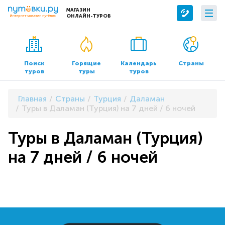
МАГАЗИН
ОНЛАЙН-ТУРОВ
Сервисы
О компании
Бронирование отелей
О нас
Поиск
Горящие
Календарь
Страны
туров
туры
туров
Трансфер
Контакты
Страхование
Команда
Главная
Страны
Турция
Даламан
Документы и реквизиты
Туры в Даламан (Турция) на 7 дней / 6 ночей
Офисы продаж
Туры в Даламан (Турция)
на 7 дней / 6 ночей