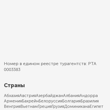
Номер в едином реестре турагентств: РТА
0003383
Страны
Абхазия
Австрия
Азербайджан
Албания
Андорра
Армения
Бахрейн
Белоруссия
Болгария
Бразилия
Венгрия
Вьетнам
Греция
Грузия
Доминикана
Египет