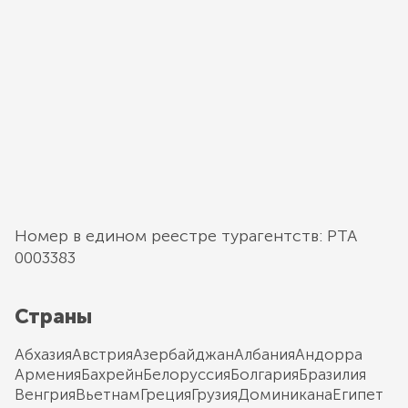
Номер в едином реестре турагентств: РТА
0003383
Страны
Абхазия
Австрия
Азербайджан
Албания
Андорра
Армения
Бахрейн
Белоруссия
Болгария
Бразилия
Венгрия
Вьетнам
Греция
Грузия
Доминикана
Египет