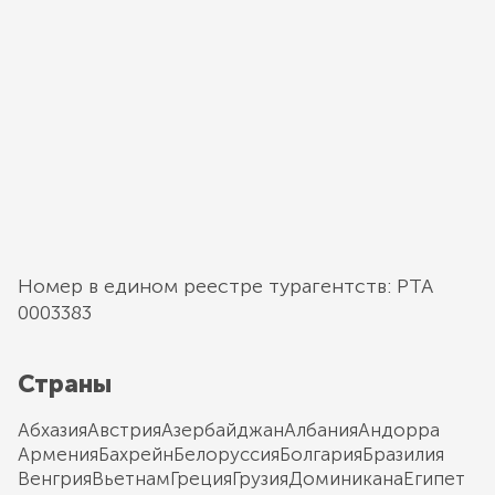
Номер в едином реестре турагентств: РТА
0003383
Страны
Абхазия
Австрия
Азербайджан
Албания
Андорра
Армения
Бахрейн
Белоруссия
Болгария
Бразилия
Венгрия
Вьетнам
Греция
Грузия
Доминикана
Египет