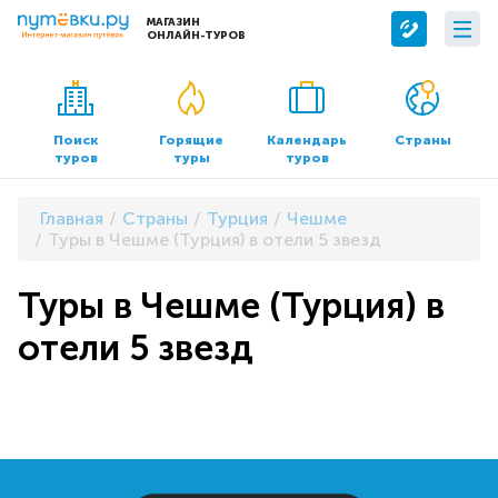
МАГАЗИН
ОНЛАЙН-ТУРОВ
Сервисы
О компании
Бронирование отелей
О нас
Поиск
Горящие
Календарь
Страны
туров
туры
туров
Трансфер
Контакты
Страхование
Команда
Главная
Страны
Турция
Чешме
Документы и реквизиты
Туры в Чешме (Турция) в отели 5 звезд
Офисы продаж
Туры в Чешме (Турция) в
отели 5 звезд