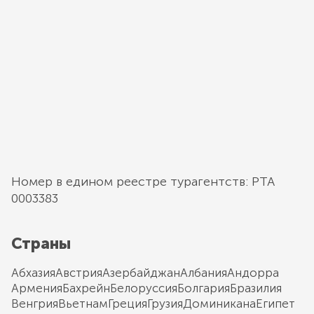
Номер в едином реестре турагентств: РТА
0003383
Страны
Абхазия
Австрия
Азербайджан
Албания
Андорра
Армения
Бахрейн
Белоруссия
Болгария
Бразилия
Венгрия
Вьетнам
Греция
Грузия
Доминикана
Египет